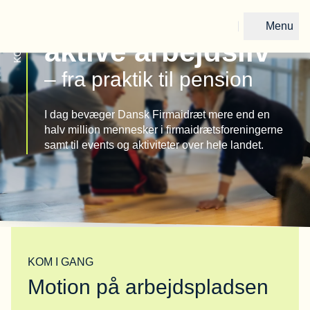
Vi arbejder for
KOM I GANG
Menu
aktive arbejdsliv
Gå til forsiden
– fra praktik til pension
I dag bevæger Dansk Firmaidræt mere end en
halv million mennesker i firmaidrætsforeningerne
samt til events og aktiviteter over hele landet.
KOM I GANG
Motion på arbejdspladsen