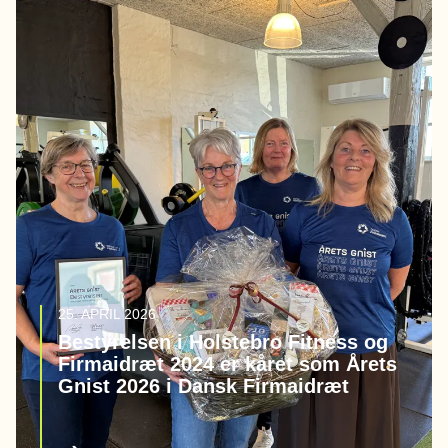
25. APRIL 2026
Bestyrelsen i Holstebro Fitness og
Firmaidræt 2024 er kåret som Årets
Gnist 2026 i Dansk Firmaidræt