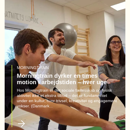
MORNINGTRAIN
Morningtrain dyrker en times
motion i arbejdstiden – hver uge
Hos Morningtrain er det sociale fællesskab og fysisk
aktivitet ikke et ekstra tilbud – det er fundamentet
under en kultur, hvor trivsel, kreativitet og engagement
vokser. (Danmark...