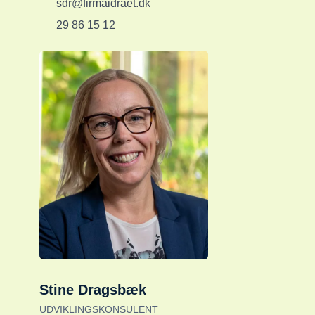
sdr@firmaidraet.dk
29 86 15 12
Stine Dragsbæk
UDVIKLINGSKONSULENT